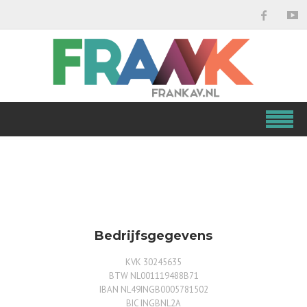
Bedrijfsgegevens
KVK 30245635
BTW NL001119488B71
IBAN NL49INGB0005781502
BIC INGBNL2A