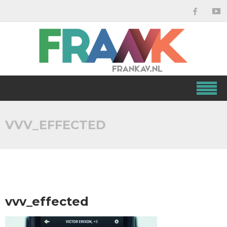
VVV_EFFECTED
vvv_effected